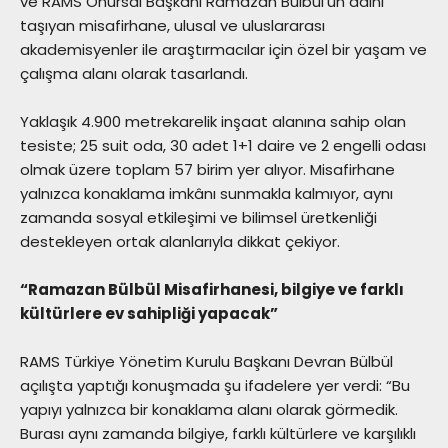
ve RAMS Onursal Başkanı Ramazan Bülbül’ün adını
taşıyan misafirhane, ulusal ve uluslararası
akademisyenler ile araştırmacılar için özel bir yaşam ve
çalışma alanı olarak tasarlandı.
Yaklaşık 4.900 metrekarelik inşaat alanına sahip olan
tesiste; 25 suit oda, 30 adet 1+1 daire ve 2 engelli odası
olmak üzere toplam 57 birim yer alıyor. Misafirhane
yalnızca konaklama imkânı sunmakla kalmıyor, aynı
zamanda sosyal etkileşimi ve bilimsel üretkenliği
destekleyen ortak alanlarıyla dikkat çekiyor.
“Ramazan Bülbül Misafirhanesi, bilgiye ve farklı
kültürlere ev sahipliği yapacak”
RAMS Türkiye Yönetim Kurulu Başkanı Devran Bülbül
açılışta yaptığı konuşmada şu ifadelere yer verdi: “Bu
yapıyı yalnızca bir konaklama alanı olarak görmedik.
Burası aynı zamanda bilgiye, farklı kültürlere ve karşılıklı