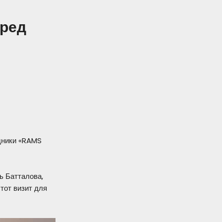
еред
удники «RAMS
ь Батталова,
тот визит для