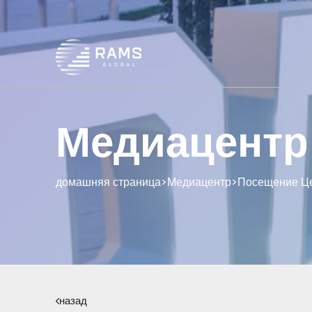
Медиацентр
домашняя страница
>
Медиацентр
>
Посещение Це
назад